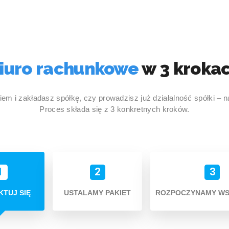
iuro rachunkowe
w 3 kroka
iem i zakładasz spółkę, czy prowadzisz już działalność spółki – n
Proces składa się z 3 konkretnych kroków.
1
2
3
TUJ SIĘ
USTALAMY PAKIET
ROZPOCZYNAMY W