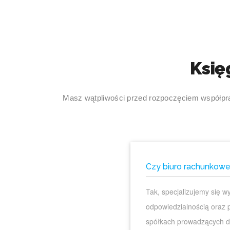
Księ
Masz wątpliwości przed rozpoczęciem współprac
Czy biuro rachunkowe 
Tak, specjalizujemy się 
odpowiedzialnością oraz 
spółkach prowadzących dz