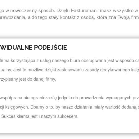
w nowoczesny sposób. Dzięki Fakturomanii masz wszystko w jedn
prawozdania, a do tego stały kontakt z osobą, która zna Twoją firm
YWIDUALNE PODEJŚCIE
firma korzystająca z usług naszego biura obsługiwana jest w sposób c
dualny. Jest to możliwe dzięki zastosowaniu zasady dedykowanego ks
rzypisany jest do danej firmy.
współpraca nie ogranicza się jedynie do prowadzenia wymaganych pr
cji księgowych. Dbamy o to, by nasze działania miały wartość dodaną 
. Sukces klienta jest i naszym sukcesem.