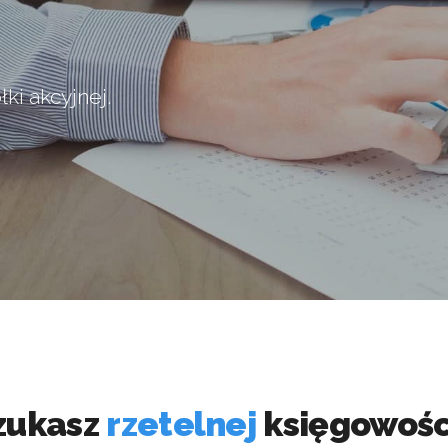
łki akcyjnej.
zukasz
rzetelnej
księgowośc