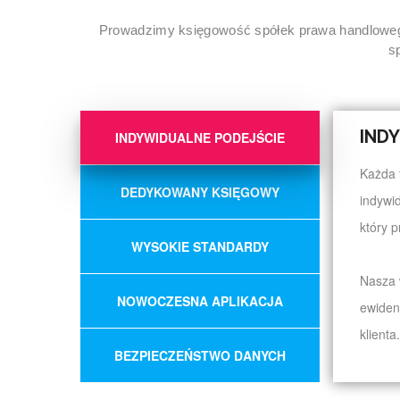
Prowadzimy księgowość spółek prawa handlowego 
s
IND
INDYWIDUALNE PODEJŚCIE
Każda 
DEDYKOWANY KSIĘGOWY
indywi
który p
WYSOKIE STANDARDY
Nasza 
NOWOCZESNA APLIKACJA
ewiden
klienta
BEZPIECZEŃSTWO DANYCH