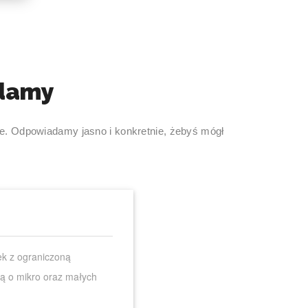
damy
ie. Odpowiadamy jasno i konkretnie, żebyś mógł
ek z ograniczoną
lą o mikro oraz małych