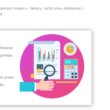
ym miejscu - faktury, rozliczenia, deklaracje i
ę.
ałkowicie
ięgowego,
zez prawo
dla