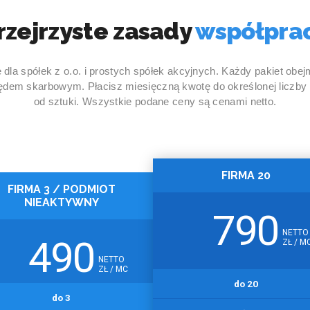
rzejrzyste zasady
współpra
 dla spółek z o.o. i prostych spółek akcyjnych. Każdy pakiet ob
rzędem skarbowym. Płacisz miesięczną kwotę do określonej liczby
od sztuki. Wszystkie podane ceny są cenami netto.
FIRMA 20
FIRMA 3 / PODMIOT
NIEAKTYWNY
790
NETTO
490
ZŁ / M
NETTO
ZŁ / MC
do 20
do 3