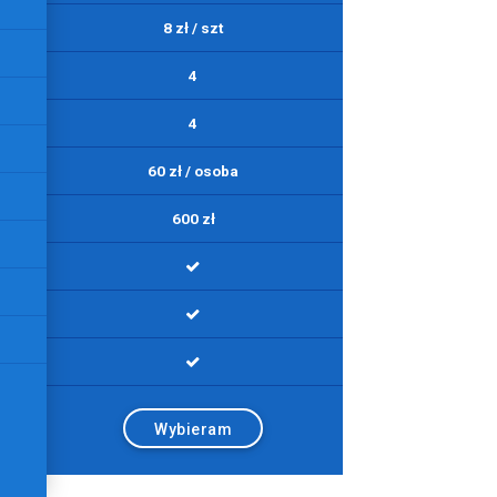
8 zł / szt
4
4
60 zł / osoba
600 zł
Wybieram