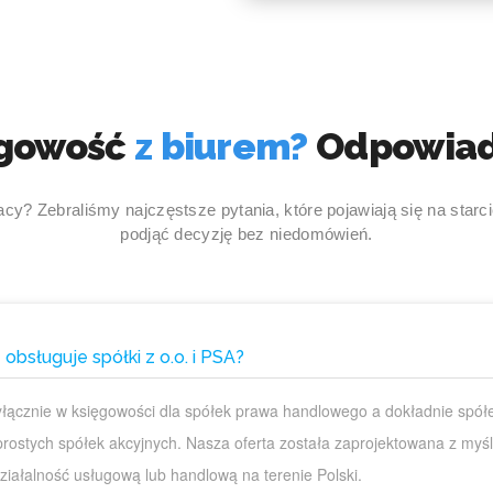
gowość
z biurem?
Odpowia
y? Zebraliśmy najczęstsze pytania, które pojawiają się na starc
podjąć decyzję bez niedomówień.
obsługuje spółki z o.o. i PSA?
wyłącznie w księgowości dla spółek prawa handlowego a dokładnie spół
prostych spółek akcyjnych. Nasza oferta została zaprojektowana z myś
iałalność usługową lub handlową na terenie Polski.