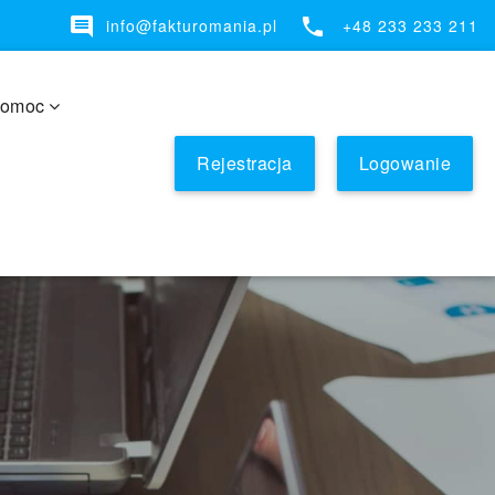


info@fakturomania.pl
+48
233 233 211
omoc
Rejestracja
Logowanie