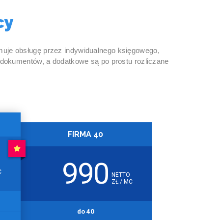
cy
ejmuje obsługę przez indywidualnego księgowego,
 dokumentów, a dodatkowe są po prostu rozliczane
FIRMA 40
990
C
NETTO
ZŁ / MC
do 40